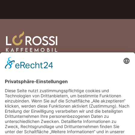
Lortzingstraße 2
81241 München
Deutschland
+49 176 30432894
info@lorossi.de
Facebook
Instagram