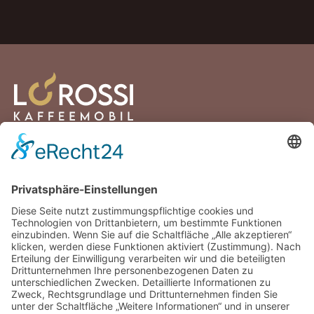
Lortzingstraße 2
81241 München
Deutschland
+49 176 30432894
info@lorossi.de
Facebook
Instagram