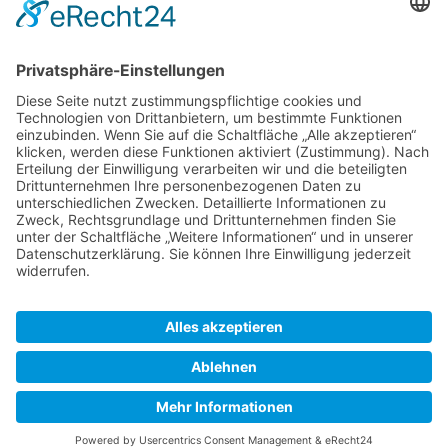
Lortzingstraße 2
81241 München
Deutschland
+49 176 30432894
info@lorossi.de
Facebook
Instagram
© 2025 - 2026 LoRossi Coffee GmbH. Alle
Rechte vorbehalten.
Cookie-Einstellungen
Impressum
Datenschutz
Kontakt