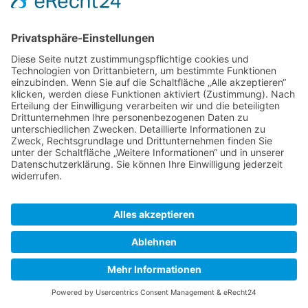
bis Sie uns zur Löschung auffordern,
das Usercentrics-Cookie selbst löschen
oder der Zweck für die
Datenspeicherung entfällt. Zwingende
gesetzliche Aufbewahrungspflichten
bleiben unberührt.
Der Einsatz von Usercentrics erfolgt,
um die gesetzlich vorgeschriebenen
Einwilligungen für den Einsatz
bestimmter Technologien einzuholen.
Rechtsgrundlage hierfür ist Art. 6 Abs. 1
lit. c DSGVO.
Auftragsverarbeitung
Wir haben einen Vertrag über
Auftragsverarbeitung (AVV) mit dem
oben genannten Anbieter geschlossen.
Hierbei handelt es sich um einen